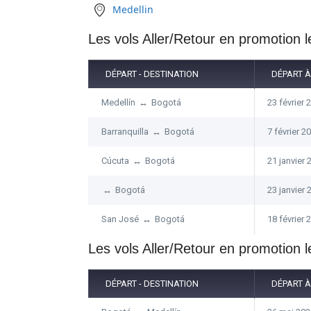
Medellin
Les vols
Aller/Retour
en promotion l
DÉPART - DESTINATION
DÉPART À
Medellín
↔
Bogotá
23 février 
Barranquilla
↔
Bogotá
7 février 2
Cúcuta
↔
Bogotá
21 janvier 
↔
Bogotá
23 janvier 
San José
↔
Bogotá
18 février 
Les vols
Aller/Retour
en promotion l
DÉPART - DESTINATION
DÉPART À