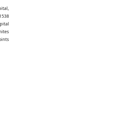
ital,
 1538
pital
mites
oints