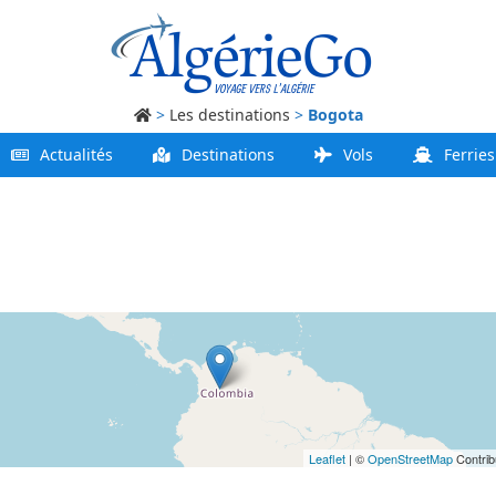
>
Les destinations
>
Bogota
Actualités
Destinations
Vols
Ferries
Leaflet
| ©
OpenStreetMap
Contrib