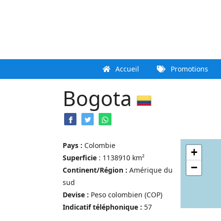
Aller
au
contenu
Accueil
Promotions
Bogota
Pays :
Colombie
+
Superficie
: 1138910 km²
−
Continent/Région :
Amérique du
sud
Devise :
Peso colombien (COP)
Indicatif téléphonique :
57