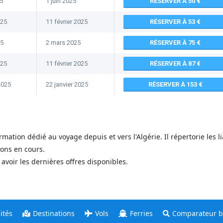
5
1 juin 2025
RÉSERVER À 50
025
11 février 2025
RÉSERVER À 53
25
2 mars 2025
RÉSERVER À 75
025
11 février 2025
RÉSERVER À 87
2025
22 janvier 2025
RÉSERVER À 153
ormation dédié au voyage depuis et vers l'Algérie. Il répertorie les
ons en cours.
voir les dernières offres disponibles.
ités
Destinations
Vols
Ferries
Comparateur bi