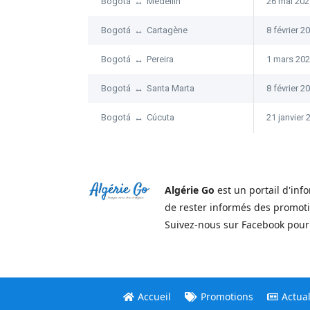
Bogotá
↔
Medellín
26 mai 202
Bogotá
↔
Cartagène
8 février 2
Bogotá
↔
Pereira
1 mars 20
Bogotá
↔
Santa Marta
8 février 2
Bogotá
↔
Cúcuta
21 janvier 
Algérie Go
est un portail d'inf
de rester informés des promoti
Suivez-nous sur Facebook pour a
Accueil
Promotions
Actual