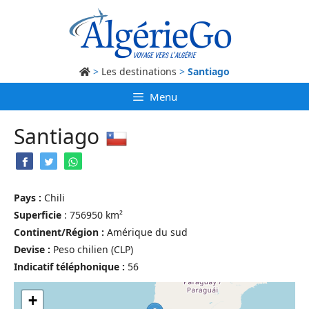
Aller
au
contenu
>
Les destinations
>
Santiago
Menu
Santiago
Pays :
Chili
Superficie
: 756950 km²
Continent/Région :
Amérique du sud
Devise :
Peso chilien (CLP)
Indicatif téléphonique :
56
+