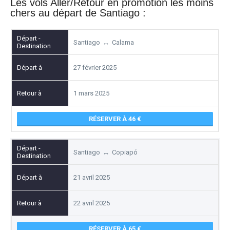
Les vols
Aller/Retour
en promotion les moins
chers au départ de
Santiago
:
Santiago
↔
Calama
27 février 2025
1 mars 2025
RÉSERVER À 46
Santiago
↔
Copiapó
21 avril 2025
22 avril 2025
RÉSERVER À 65