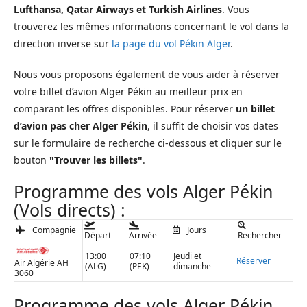
Lufthansa, Qatar Airways et Turkish Airlines
. Vous
trouverez les mêmes informations concernant le vol dans la
direction inverse sur
la page du vol Pékin Alger
.
Nous vous proposons également de vous aider à réserver
votre billet d’avion Alger Pékin au meilleur prix en
comparant les offres disponibles. Pour réserver
un billet
d’avion pas cher Alger Pékin
, il suffit de choisir vos dates
sur le formulaire de recherche ci-dessous et cliquer sur le
bouton
"Trouver les billets"
.
Programme des vols Alger Pékin
(Vols directs) :
Compagnie
Jours
Départ
Arrivée
Rechercher
13:00
07:10
Jeudi et
Réserver
Air Algérie AH
(ALG)
(PEK)
dimanche
3060
Programme des vols Alger Pékin