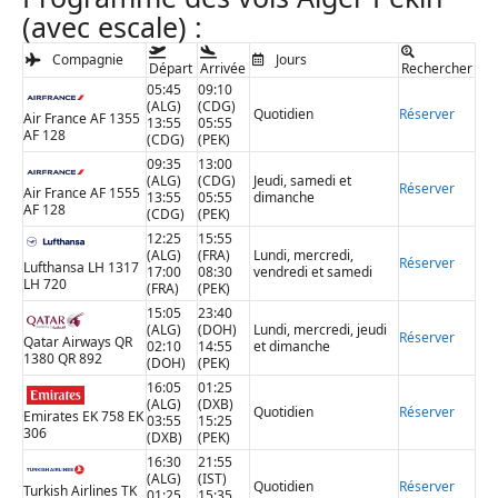
(avec escale) :
Compagnie
Jours
Départ
Arrivée
Rechercher
05:45
09:10
(ALG)
(CDG)
Quotidien
Réserver
Air France AF 1355
13:55
05:55
AF 128
(CDG)
(PEK)
09:35
13:00
(ALG)
(CDG)
Jeudi, samedi et
Réserver
Air France AF 1555
13:55
05:55
dimanche
AF 128
(CDG)
(PEK)
12:25
15:55
(ALG)
(FRA)
Lundi, mercredi,
Réserver
Lufthansa LH 1317
17:00
08:30
vendredi et samedi
LH 720
(FRA)
(PEK)
15:05
23:40
(ALG)
(DOH)
Lundi, mercredi, jeudi
Réserver
Qatar Airways QR
02:10
14:55
et dimanche
1380 QR 892
(DOH)
(PEK)
16:05
01:25
(ALG)
(DXB)
Quotidien
Réserver
Emirates EK 758 EK
03:55
15:25
306
(DXB)
(PEK)
16:30
21:55
(ALG)
(IST)
Quotidien
Réserver
Turkish Airlines TK
01:25
15:35