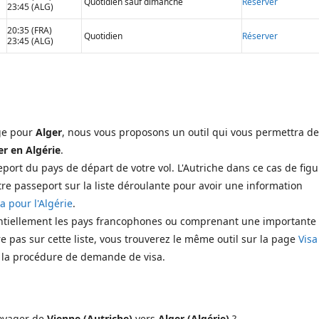
Quotidien sauf dimanche
Réserver
23:45 (ALG)
20:35 (FRA)
Quotidien
Réserver
23:45 (ALG)
age pour
Alger
, nous vous proposons un outil qui vous permettra de
r en Algérie
.
port du pays de départ de votre vol. L'Autriche dans ce cas de figu
re passeport sur la liste déroulante pour avoir une information
a pour l'Algérie
.
entiellement les pays francophones ou comprenant une importante
e pas sur cette liste, vous trouverez le même outil sur la page
Visa
t la procédure de demande de visa.
oyager de
Vienne (Autriche)
vers
Alger (Algérie)
?