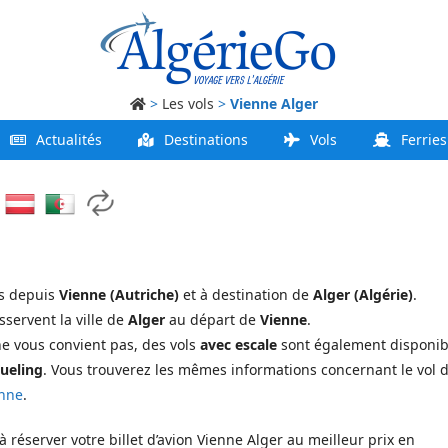
>
Les vols
>
Vienne Alger
Actualités
Destinations
Vols
Ferries
ls depuis
Vienne (Autriche)
et à destination de
Alger (Algérie)
.
servent la ville de
Alger
au départ de
Vienne
.
ne vous convient pas, des vols
avec escale
sont également disponib
Vueling
. Vous trouverez les mêmes informations concernant le vol 
enne
.
éserver votre billet d’avion Vienne Alger au meilleur prix en