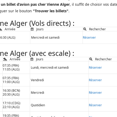
r
un billet d’avion pas cher Vienne Alger
, il suffit de choisir vos dat
iquer sur le bouton
"Trouver les billets"
.
 Alger (Vols directs) :
Arrivée
Jours
Rechercher
6:30 (ALG)
Mercredi et samedi
Réserver
e Alger (avec escale) :
Arrivée
Jours
Rechercher
07:35 (FRA)
Lundi, mercredi et samedi
Réserver
11:05 (ALG)
07:35 (FRA)
Vendredi
Réserver
11:00 (ALG)
16:30 (BCN)
Mercredi
Réserver
20:30 (ALG)
17:10 (CDG)
Quotidien
Réserver
22:10 (ALG)
19:35 (FRA)